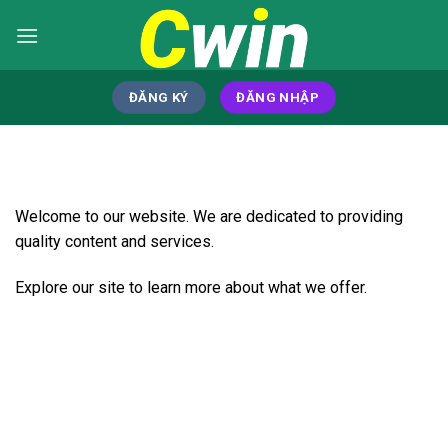
Skip
to
content
ĐĂNG KÝ
ĐĂNG NHẬP
oshcasino
vegas
thegolisimo
thor
cazimbo
patang
olimpcasino
alf
spin
inter
winmega
need
incognito
hero
fortune
casino
casino
winera
wetten
casino
for
casino
casino
slots
online
Welcome to our website. We are dedicated to providing
quality content and services.
Explore our site to learn more about what we offer.