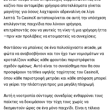
καζίνο που ανταμείβει γρήγορα αποτελέσματα γίνεται
μαγνήτης για όσους λαχταρούν αδρεναλίνη σε λίγα
λεπτά. Το CasinoX ανταποκρίνεται σε αυτή την υπόσχεση
επιλέγοντας παιχνίδια που λύνουν γρήγορα,
επιτρέποντάς σου να γευτείς τη νίκη—ή μια γρήγορη ήττα
—πριν καν προλάβεις να ετοιμαστείς να συνεχίσεις.
Φαντάσου να μπαίνεις σε ένα πολυσύχναστο arcade, με
φώτα να αναβοσβήνουν και τον ήχο των νομισμάτων να
κροταλίζουν καθώς κάθε φρουτάκι περιστρέφεται
σχεδόν αμέσως. Αυτό είναι το συναίσθημα που θα σου
προσφέρουν τα titles υψηλής ταχύτητας του CasinoX,
όπου κάθε περιστροφή μετράει και κάθε απόφαση μπορεί
να γείρει την πλάστιγγα προς μια μεγάλη πληρωμή.
Αυτή η νοοτροπία σύντομης συνεδρίας ενθαρρύνει τους
παίκτες να δοκιμάσουν την τύχη τους χωρίς να
δεσμευτούν ώρες σε ένα μόνο παιχνίδι. Είναι η τέλεια