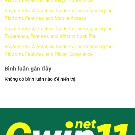
Platform, Features, and Player Experience
Royal Reels: A Practical Guide to Understanding the
Platform, Features, and Mobile Access
Royal Reels: A Practical Guide to Understanding the
Experience, Features, and What to Look For
Royal Reels: A Practical Guide to Understanding the
Platform, Features, and Player Experience
Bình luận gần đây
Không có bình luận nào để hiển thị.