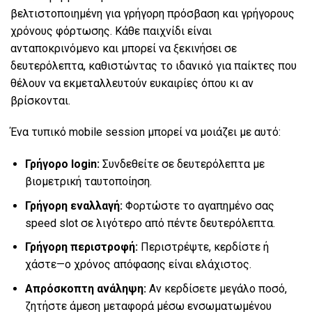
βελτιστοποιημένη για γρήγορη πρόσβαση και γρήγορους
χρόνους φόρτωσης. Κάθε παιχνίδι είναι
ανταποκρινόμενο και μπορεί να ξεκινήσει σε
δευτερόλεπτα, καθιστώντας το ιδανικό για παίκτες που
θέλουν να εκμεταλλευτούν ευκαιρίες όπου κι αν
βρίσκονται.
Ένα τυπικό mobile session μπορεί να μοιάζει με αυτό:
Γρήγορο login:
Συνδεθείτε σε δευτερόλεπτα με
βιομετρική ταυτοποίηση.
Γρήγορη εναλλαγή:
Φορτώστε το αγαπημένο σας
speed slot σε λιγότερο από πέντε δευτερόλεπτα.
Γρήγορη περιστροφή:
Περιστρέψτε, κερδίστε ή
χάστε—ο χρόνος απόφασης είναι ελάχιστος.
Απρόσκοπτη ανάληψη:
Αν κερδίσετε μεγάλο ποσό,
ζητήστε άμεση μεταφορά μέσω ενσωματωμένου