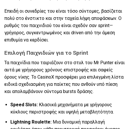
Επειδή οι συνεδρίες του είναι τόσο σύντομες, βασίζεται
πολύ στο ένστικτο και στην ταχεία λήψη αποφάσεων. Ο
ρυθμός του παιχνιδιού του είναι σχεδόν σαν sprint—
γρήγορος, συγκεντρωμένος και driven από την άμεση
επιθυμία να κερδίσει.
Επιλογή Παιχνιδιών για το Sprint
Τα παιχνίδια που ταιριάζουν στο στυλ του Mr Punter είναι
αυτά με γρήγορους χρόνους επιστροφής και σαφείς
όρους νίκης. Το CasinoX προσφέρει μια επιλεγμένη λίστα
ειδικά σχεδιασμένη για παίκτες που ανθούν υπό πίεση
και απολαμβάνουν σύντομα bursts δράσης.
Speed Slots:
Κλασικά μηχανήματα με γρήγορους
κύκλους περιστροφής και υψηλή μεταβλητότητα.
Lightning Roulette:
Μια δυναμική παραλλαγή